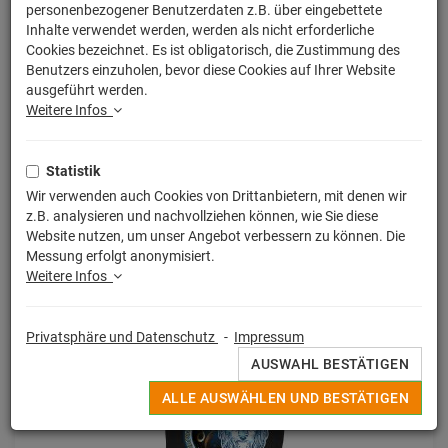
personenbezogener Benutzerdaten z.B. über eingebettete
Inhalte verwendet werden, werden als nicht erforderliche
Cookies bezeichnet. Es ist obligatorisch, die Zustimmung des
Benutzers einzuholen, bevor diese Cookies auf Ihrer Website
ausgeführt werden.
Weitere Infos
Statistik
Wir verwenden auch Cookies von Drittanbietern, mit denen wir
z.B. analysieren und nachvollziehen können, wie Sie diese
Monate / Month / Sternzeichen
Website nutzen, um unser Angebot verbessern zu können. Die
Messung erfolgt anonymisiert.
TShirt-People August T-Shirt Damen
Weitere Infos
18,50 € *
Privatsphäre und Datenschutz
-
Impressum
AUSWAHL BESTÄTIGEN
ALLE AUSWÄHLEN UND BESTÄTIGEN