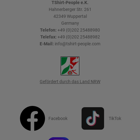
TShirt-People e.K.
Hahnerberger Str. 261
42349
Wuppertal
Germany
Telefon:
+49 (0)202 25488980
Telefax:
+49 (0)202 25488982
E-Mail:
info@tshirt-people.com
Gefördert durch das Land NRW
Facebook
TikTok